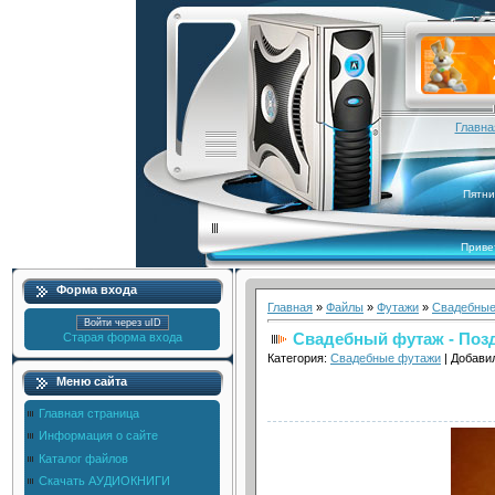
Главна
Пятни
Приве
Форма входа
Главная
»
Файлы
»
Футажи
»
Свадебные
Войти через uID
Свадебный футаж - Поз
Старая форма входа
Категория:
Свадебные футажи
| Добави
Меню сайта
Главная страница
Информация о сайте
Каталог файлов
Скачать АУДИОКНИГИ