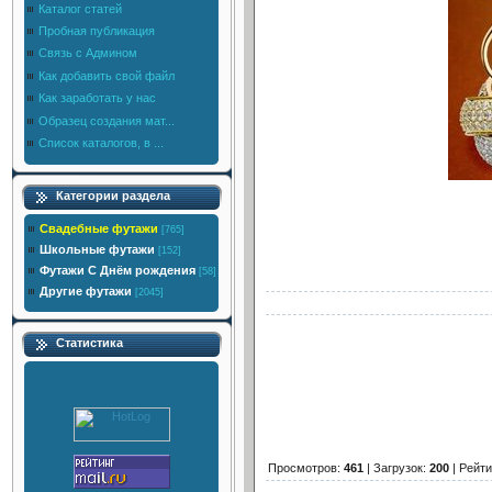
Каталог статей
Пробная публикация
Связь с Админом
Как добавить свой файл
Как заработать у нас
Образец создания мат...
Список каталогов, в ...
Категории раздела
Свадебные футажи
[765]
Школьные футажи
[152]
Футажи С Днём рождения
[58]
Другие футажи
[2045]
Статистика
Просмотров
:
461
|
Загрузок
:
200
|
Рейти