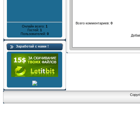
Всего комментариев
:
0
Онлайн всего:
1
Гостей:
1
Пользователей:
0
Добав
Заработай с нами !
Copyri