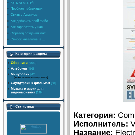
Каталог статей
Пробная публикация
Связь с Админом
Как добавить свой файл
Как заработать у нас
Образец создания мат...
Список каталогов, в ...
Категории раздела
Сборники
[9881]
Альбомы
[492]
Минусовки
[40]
(качественные минусовки)
Саундтреки к фильмам
[58]
Музыка и звуки для
видеомонтажа
[249]
Статистика
Категория:
Comp
Исполнитель:
V
Название:
Electr