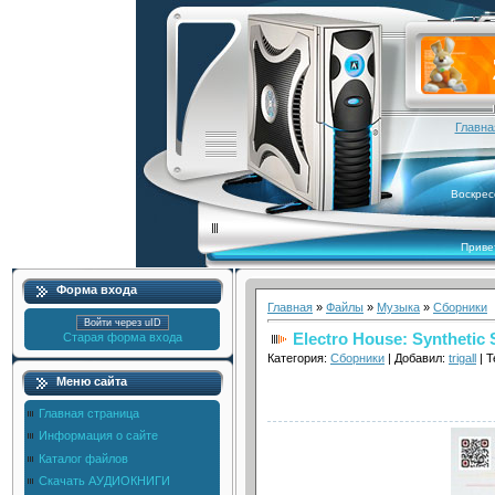
Главна
Воскрес
Приве
Форма входа
Главная
»
Файлы
»
Музыка
»
Сборники
Войти через uID
Electro House: Synthetic 
Старая форма входа
Категория:
Сборники
| Добавил:
trigall
| Т
Меню сайта
Главная страница
Информация о сайте
Каталог файлов
Скачать АУДИОКНИГИ