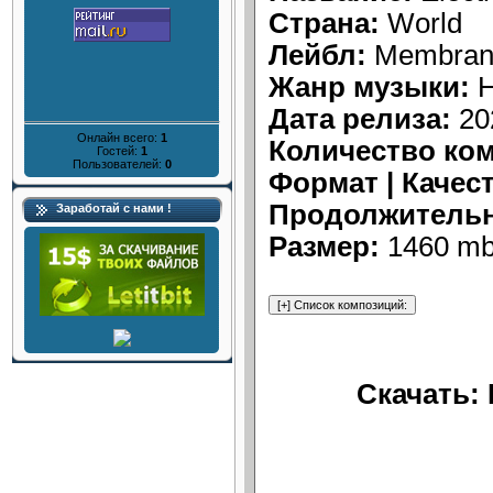
Страна:
World
Лейбл:
Membra
Жанр музыки:
H
Дата релиза:
20
Онлайн всего:
1
Количество ко
Гостей:
1
Пользователей:
0
Формат | Качес
Продолжительн
Заработай с нами !
Размер:
1460 mb
Скачать: 