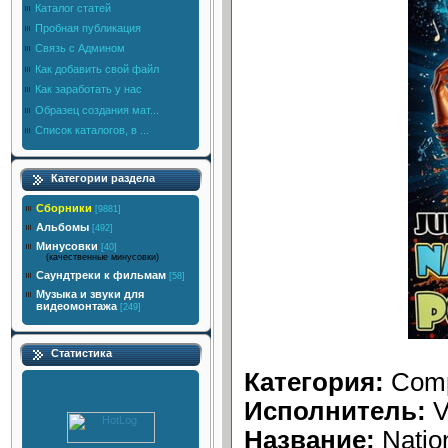
Каталог статей
Пробная публикация
Связь с Админом
Как добавить свой файл
Как заработать у нас
Образец создания мат...
Список каталогов, в ...
Категории раздела
Сборники
[9881]
Альбомы
[492]
Минусовки
[40]
(качественные минусовки)
Саундтреки к фильмам
[58]
Музыка и звуки для
видеомонтажа
[249]
Статистика
Категория:
Comp
Исполнитель:
V
Название:
Natio