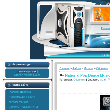
Главна
Четве
Приве
Форма входа
Главная
»
Файлы
»
Музыка
»
Сборники
Войти через uID
National Pop Dance Music 
Старая форма входа
Категория:
Сборники
| Добавил:
trigall
| Т
Меню сайта
Главная страница
Информация о сайте
Каталог файлов
Скачать АУДИОКНИГИ