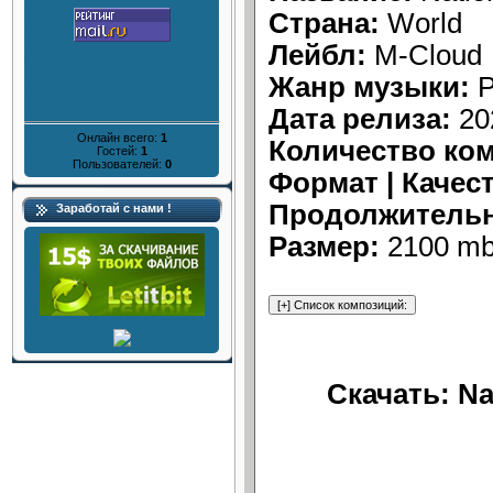
Страна:
World
Лейбл:
M-Cloud
Жанр музыки:
P
Дата релиза:
20
Онлайн всего:
1
Количество ко
Гостей:
1
Пользователей:
0
Формат | Качес
Продолжительн
Заработай с нами !
Размер:
2100 mb
Скачать: Na