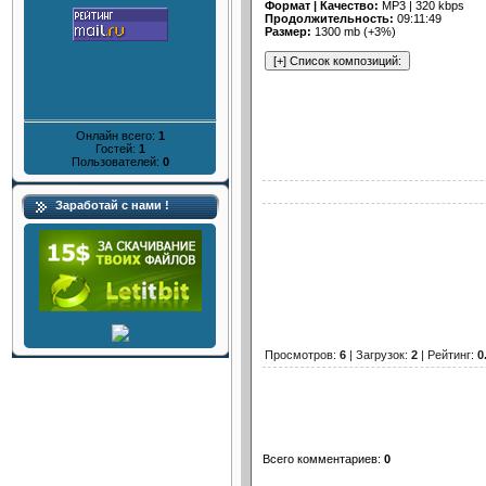
Формат | Качество:
MP3 | 320 kbps
Продолжительность:
09:11:49
Размер:
1300 mb (+3%)
Онлайн всего:
1
Гостей:
1
Пользователей:
0
Заработай с нами !
Просмотров
:
6
|
Загрузок
:
2
|
Рейтинг
:
0
Всего комментариев
:
0