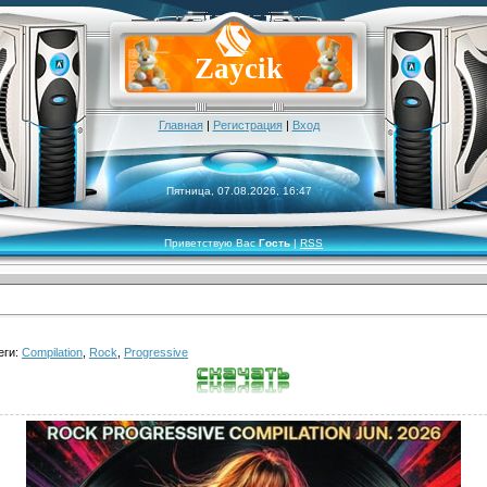
Zaycik
Главная
|
Регистрация
|
Вход
Пятница, 07.08.2026, 16:47
Приветствую Вас
Гость
|
RSS
еги:
Compilation
,
Rock
,
Progressive