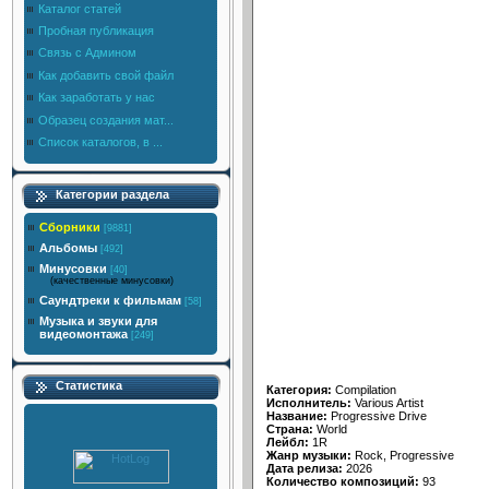
Каталог статей
Пробная публикация
Связь с Админом
Как добавить свой файл
Как заработать у нас
Образец создания мат...
Список каталогов, в ...
Категории раздела
Сборники
[9881]
Альбомы
[492]
Минусовки
[40]
(качественные минусовки)
Саундтреки к фильмам
[58]
Музыка и звуки для
видеомонтажа
[249]
Статистика
Категория:
Compilation
Исполнитель:
Various Artist
Название:
Progressive Drive
Страна:
World
Лейбл:
1R
Жанр музыки:
Rock, Progressive
Дата релиза:
2026
Количество композиций:
93