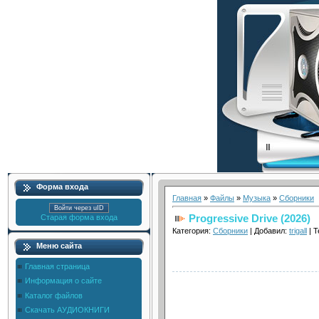
Форма входа
Главная
»
Файлы
»
Музыка
»
Сборники
Войти через uID
Progressive Drive (2026)
Старая форма входа
Категория:
Сборники
| Добавил:
trigall
| Т
Меню сайта
Главная страница
Информация о сайте
Каталог файлов
Скачать АУДИОКНИГИ