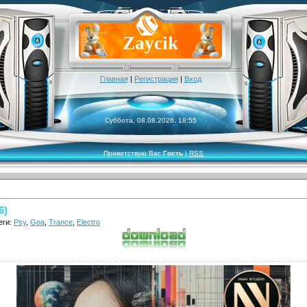
Zaycik
Главная
|
Регистрация
|
Вход
Суббота, 08.08.2026, 18:55
Приветствую Вас
Гость
|
RSS
6)
еги:
Psy
,
Goa
,
Trance
,
Electro