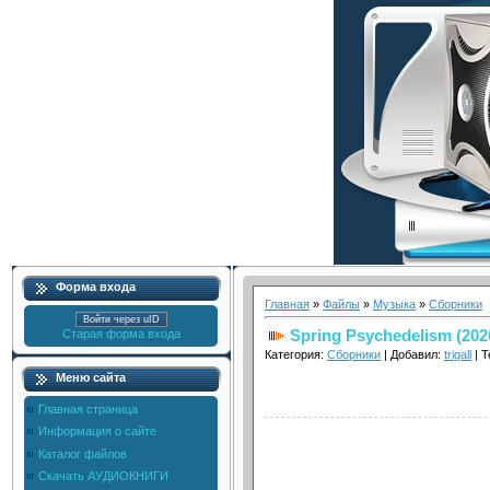
Форма входа
Главная
»
Файлы
»
Музыка
»
Сборники
Войти через uID
Spring Psychedelism (202
Старая форма входа
Категория:
Сборники
| Добавил:
trigall
| Т
Меню сайта
Главная страница
Информация о сайте
Каталог файлов
Скачать АУДИОКНИГИ