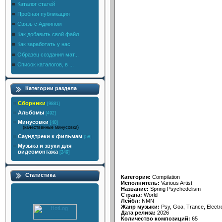
Каталог статей
Пробная публикация
Связь с Админом
Как добавить свой файл
Как заработать у нас
Образец создания мат...
Список каталогов, в ...
Категории раздела
Сборники
[9881]
Альбомы
[492]
Минусовки
[40]
(качественные минусовки)
Саундтреки к фильмам
[58]
Музыка и звуки для
видеомонтажа
[249]
Статистика
Категория:
Compilation
Исполнитель:
Various Artist
Название:
Spring Psychedelism
Страна:
World
Лейбл:
NMN
Жанр музыки:
Psy, Goa, Trance, Electr
Дата релиза:
2026
Количество композиций:
65