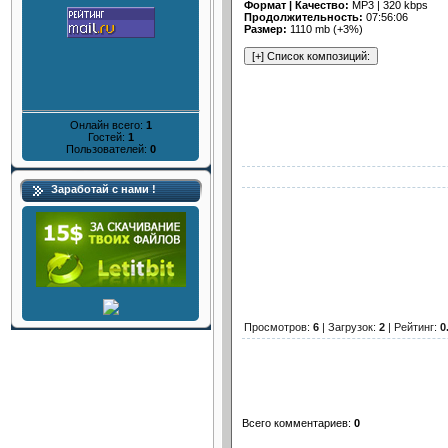
Формат | Качество:
MP3 | 320 kbps
Продолжительность:
07:56:06
Размер:
1110 mb (+3%)
Онлайн всего:
1
Гостей:
1
Пользователей:
0
Заработай с нами !
Просмотров
:
6
|
Загрузок
:
2
|
Рейтинг
:
0
Всего комментариев
:
0