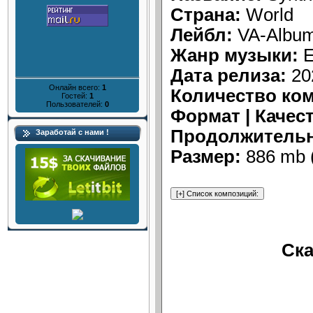
Страна:
World
Лейбл:
VA-Album
Жанр музыки:
E
Дата релиза:
20
Онлайн всего:
1
Количество ко
Гостей:
1
Пользователей:
0
Формат | Качес
Продолжительн
Заработай с нами !
Размер:
886 mb 
Ска