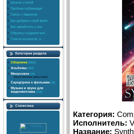
Каталог статей
Пробная публикация
Связь с Админом
Как добавить свой файл
Как заработать у нас
Образец создания мат...
Список каталогов, в ...
Категории раздела
Сборники
[9881]
Альбомы
[492]
Минусовки
[40]
(качественные минусовки)
Саундтреки к фильмам
[58]
Музыка и звуки для
видеомонтажа
[249]
Статистика
Категория:
Comp
Исполнитель:
V
Название:
Synth