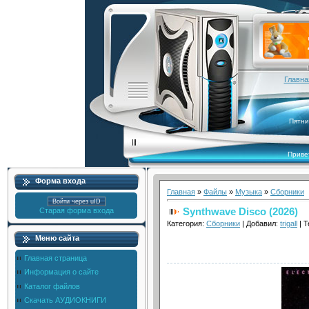
Главна
Пятни
Приве
Форма входа
Главная
»
Файлы
»
Музыка
»
Сборники
Войти через uID
Synthwave Disco (2026)
Старая форма входа
Категория:
Сборники
| Добавил:
trigall
| Т
Меню сайта
Главная страница
Информация о сайте
Каталог файлов
Скачать АУДИОКНИГИ