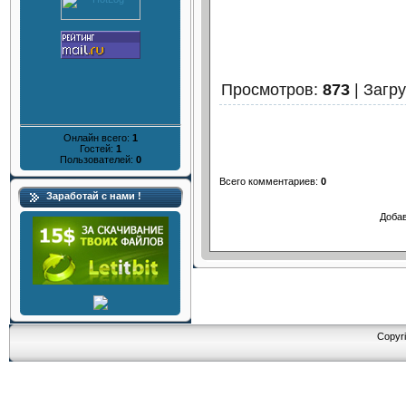
Просмотров
:
873
|
Загру
Онлайн всего:
1
Гостей:
1
Пользователей:
0
Всего комментариев
:
0
Заработай с нами !
Добав
Copyri