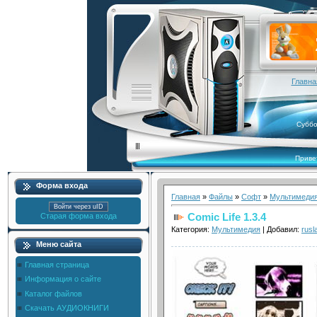
Главна
Суббо
Приве
Форма входа
Главная
»
Файлы
»
Софт
»
Мультимеди
Войти через uID
Comic Life 1.3.4
Старая форма входа
Категория:
Мультимедия
| Добавил:
rusl
Меню сайта
Главная страница
Информация о сайте
Каталог файлов
Скачать АУДИОКНИГИ