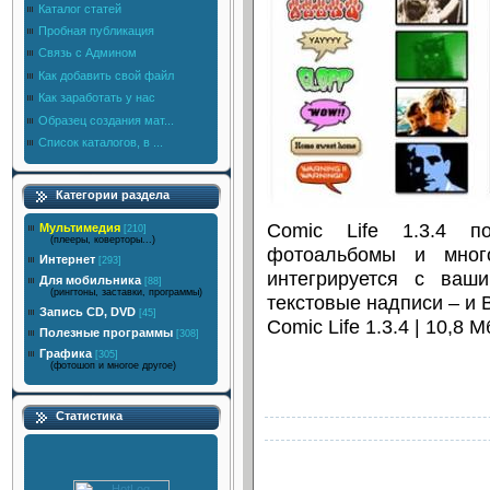
Каталог статей
Пробная публикация
Связь с Админом
Как добавить свой файл
Как заработать у нас
Образец создания мат...
Список каталогов, в ...
Категории раздела
Comic Life 1.3.4 по
Мультимедия
[210]
(плееры, коверторы...)
фотоальбомы и много
Интернет
[293]
интегрируется с ваши
Для мобильника
[88]
(рингтоны, заставки, программы)
текстовые надписи – и 
Запись CD, DVD
[45]
Comic Life 1.3.4 | 10,8 М
Полезные программы
[308]
Графика
[305]
(фотошоп и многое другое)
Статистика