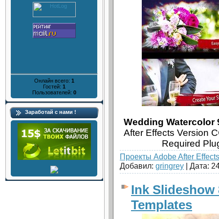
Онлайн всего:
1
Гостей:
1
Пользователей:
0
Заработай с нами !
Wedding Watercolor 9
After Effects Version 
Required Plu
Проекты Adobe After Effect
Добавил:
gringrey
| Дата:
24
Ink Slideshow 
Templates