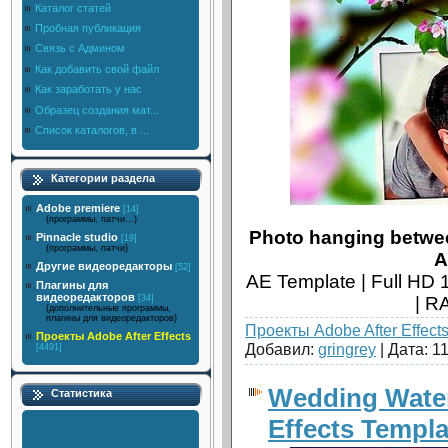
Каталог статей
Пробная публикация
Связь с Админом
Как добавить свой файл
Как заработать у нас
Образец создания мат...
Список каталогов, в ...
Категории раздела
Adobe premiere
[14]
(программы, патчи...)
Photo hanging between
Pinnacle studio
[19]
(программы, патчи)
A
Другие видеоредакторы
[52]
AE Template | Full HD
Плагины для
видеоредакторов
| R
[34]
(дополнительные программы,
плагины для видеоредакторов)
Проекты Adobe After Effect
Проекты Adobe After Effects
Добавил:
gringrey
| Дата:
11
[4491]
Wedding Waterc
Статистика
Effects Templa