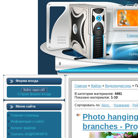
Главна
Суббо
Приве
Форма входа
Главная
»
Файлы
»
Видеоредакторы
» Пр
Войти через uID
В категории материалов
:
4491
Старая форма входа
Показано материалов
:
1-10
Сортировать по
:
Дате
·
Названию
·
Рей
Меню сайта
Photo hanging
Главная страница
Информация о сайте
branches - Proj
Каталог файлов
Скачать АУДИОКНИГИ