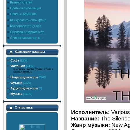
Каталог статей
Пробная публикация
Связь с Админом
Как добавить свой файл
Как заработать у нас
Образец создания мат...
Список каталогов, в ...
Категории раздела
Софт
[1249]
Фотошоп
[7435]
(шаблоны, кисти, уроки, стили и
многое другое)
Видеоредакторы
[4610]
Футажи
[3020]
Аудиоредакторы
[4]
Музыка
[10720]
Статистика
Исполнитель:
Various 
Название:
The Silenc
Жанр музыки:
New Age