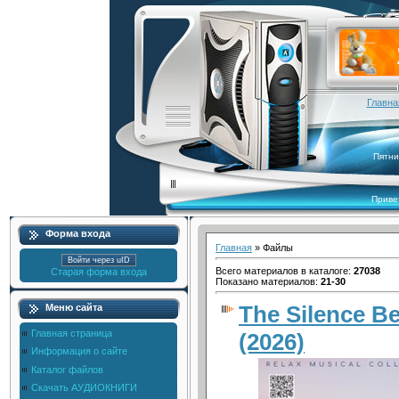
Главна
Пятни
Приве
Форма входа
Главная
»
Файлы
Войти через uID
Всего материалов в каталоге
:
27038
Старая форма входа
Показано материалов
:
21-30
The Silence B
Меню сайта
Главная страница
(2026)
Информация о сайте
Каталог файлов
Скачать АУДИОКНИГИ