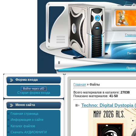
Главна
Пятни
Приве
Форма входа
Главная
»
Файлы
Войти через uID
Всего материалов в каталоге
:
27038
Старая форма входа
Показано материалов
:
41-50
Techno: Digital Dystopia 
Меню сайта
Главная страница
Информация о сайте
Каталог файлов
Скачать АУДИОКНИГИ