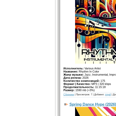
Исполнитель:
Various Artist
Название:
Rhythm In Color
Жанр музыки:
Jazz, Instrumental, Impro
Дата релиза:
2026
Количество композиций:
175
Формат | Качество:
MP3 | 320 kbps
Продолжительность:
11:15:18
Размер:
1590 mb (+3%)
Сборники
| Просмотров: 7 | Добавил:
trigall
| Да
Spring Dance Hype (2026