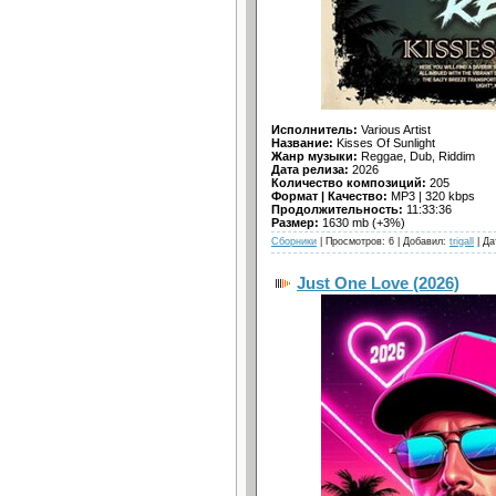
Исполнитель:
Various Artist
Название:
Kisses Of Sunlight
Жанр музыки:
Reggae, Dub, Riddim
Дата релиза:
2026
Количество композиций:
205
Формат | Качество:
MP3 | 320 kbps
Продолжительность:
11:33:36
Размер:
1630 mb (+3%)
Сборники
| Просмотров: 6 | Добавил:
trigall
| Да
Just One Love (2026)