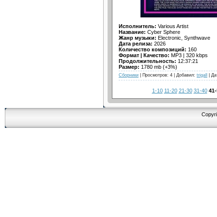
Исполнитель:
Various Artist
Название:
Cyber Sphere
Жанр музыки:
Electronic, Synthwave
Дата релиза:
2026
Количество композиций:
160
Формат | Качество:
MP3 | 320 kbps
Продолжительность:
12:37:21
Размер:
1780 mb (+3%)
Сборники
| Просмотров: 4 | Добавил:
trigall
| Да
1-10
11-20
21-30
31-40
41-
Copyri