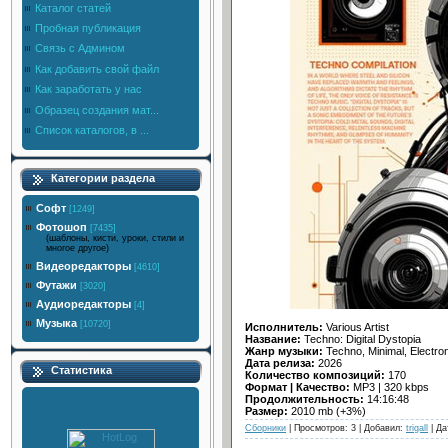
Каталог статей
Пробная публикация
Связь с Админом
Как добавить свой файл
Как заработать у нас
Образец создания мат...
Список каталогов, в ...
Категории раздела
Софт
[1249]
Фотошоп
[7435]
(шаблоны, кисти, уроки, стили и
многое другое)
Видеоредакторы
[4610]
Футажи
[3020]
Аудиоредакторы
[4]
Музыка
[10720]
Исполнитель:
Various Artist
Название:
Techno: Digital Dystopia
Жанр музыки:
Techno, Minimal, Electron
Дата релиза:
2026
Статистика
Количество композиций:
170
Формат | Качество:
MP3 | 320 kbps
Продолжительность:
14:16:48
Размер:
2010 mb (+3%)
Сборники
| Просмотров: 3 | Добавил:
trigall
| Да