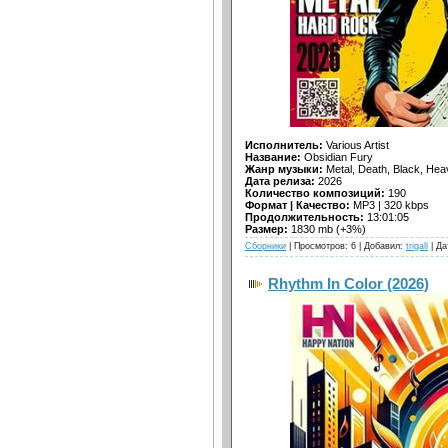
Исполнитель:
Various Artist
Название:
Obsidian Fury
Жанр музыки:
Metal, Death, Black, Hea
Дата релиза:
2026
Количество композиций:
190
Формат | Качество:
MP3 | 320 kbps
Продолжительность:
13:01:05
Размер:
1830 mb (+3%)
Сборники
| Просмотров: 6 | Добавил:
trigall
| Да
Rhythm In Color (2026)