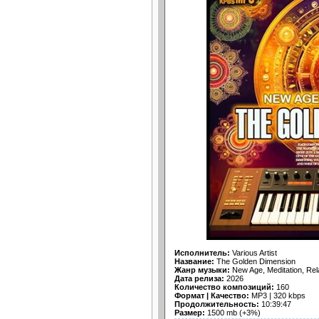
Исполнитель:
Various Artist
Название:
The Golden Dimension
Жанр музыки:
New Age, Meditation, Rel
Дата релиза:
2026
Количество композиций:
160
Формат | Качество:
MP3 | 320 kbps
Продолжительность:
10:39:47
Размер:
1500 mb (+3%)