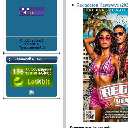
Reggaeton Heatwave (202
Онлайн всего:
1
Гостей:
1
Пользователей:
0
Заработай с нами !
Исполнитель:
Various Artist