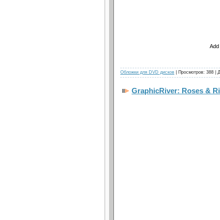
Add 
Обложки для DVD дисков
| Просмотров: 388 | 
GraphicRiver: Roses & 