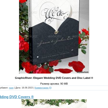
GraphicRiver: Elegant Wedding DVD Covers and Disc Label ®
Размер архива: 90 MB
Добавил:
панк
| Дата:
16.09.2015
|
Комментарии (0)
dding DVD Covers ®