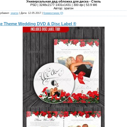
Универсальная двд обложка для диска - Стиль
PSD | 3248x2177-1431x1431 | 300 dpi | 53.9 Мб
Автор: эрагон
Добавил:
эрагон
| Дата:
12.05.2017
|
Комментарии (0)
te Theme Wedding DVD & Disc Label ®