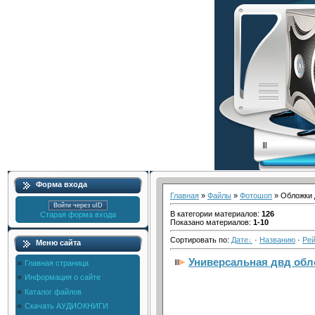
Форма входа
Главная
»
Файлы
»
Фотошоп
» Обложки 
Войти через uID
В категории материалов
:
126
Старая форма входа
Показано материалов
:
1-10
Сортировать по
:
Дате
·
Названию
·
Рей
Меню сайта
Универсальная двд обл
Главная страница
Информация о сайте
Каталог файлов
Скачать АУДИОКНИГИ