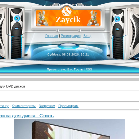
Zaycik
Главная
|
Регистрация
|
Вход
Суббота, 08.08.2026, 19:21
Приветствую Вас
Гость
|
RSS
для DVD дисков
тингу
·
Комментариям
·
Загрузкам
·
Просмотрам
ожка для диска - Стиль