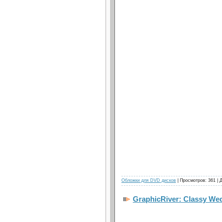
Обложки для DVD дисков
| Просмотров: 361 | 
GraphicRiver: Classy We