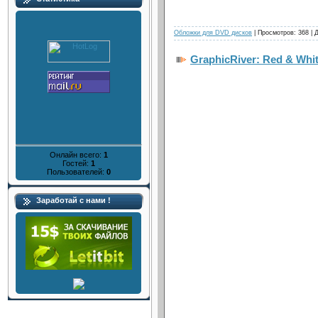
Обложки для DVD дисков
| Просмотров: 368 | 
GraphicRiver: Red & Whi
Онлайн всего:
1
Гостей:
1
Пользователей:
0
Заработай с нами !