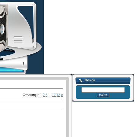
Поиск
Страницы
:
1
2
3
...
12
13
»