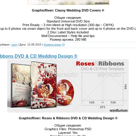
GraphicRiver: Classy Wedding DVD Covers ®
Общие сведения:
Standard Universal DVD Size
Print Ready – 3 mm bleed at High resolution (300 dpi – CMYK)
up to 6 photos via smart object for the front and back cover and up to 4 photos on the DVD 
2 Disc Label Styles included
Well Documented – Help file and tips
Размер архива: 280 MB
Добавил:
панк
| Дата:
13.09.2015
|
Комментарии (0)
Ribbons DVD & CD Wedding Design ®
GraphicRiver: Roses & Ribbons DVD & CD Wedding Design ®
Общие сведения:
Graphics Files: Photoshop PSD
Layered: Yes