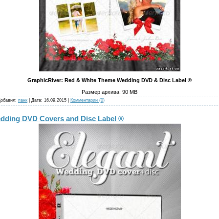
GraphicRiver: Red & White Theme Wedding DVD & Disc Label ®
Размер архива: 90 MB
Добавил:
панк
| Дата:
16.09.2015
|
Комментарии (0)
edding DVD Covers and Disc Label ®