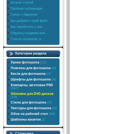
Каталог статей
Пробная публикация
Связь с Админом
Как добавить свой файл
Как заработать у нас
Образец создания мат...
Список каталогов, в ...
Категории раздела
Уроки фотошопа
[172]
Плагины для фотошопа
[40]
Кисти для фотошопа
[67]
Шрифты для фотошопа
[54]
Клипарты, заготовки PSD
[5917]
Обложки для DVD дисков
[126]
Стили для фотошопа
[27]
Текстуры для фотошопа
[31]
Обои на рабочий стол
[999]
Шаблоны визиток
[2]
Статистика