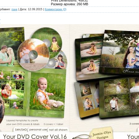
Print Dimensions: 45x31
Размер архива: 260 MB
Добавил:
панк
| Дата:
12.09.2015
|
Комментарии (0)
7