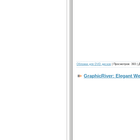
Обложки для DVD дисков
| Просмотров: 393 | 
GraphicRiver: Elegant W