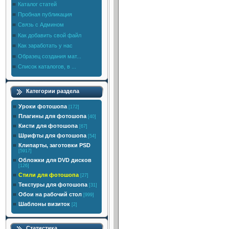
Каталог статей
Пробная публикация
Связь с Админом
Как добавить свой файл
Как заработать у нас
Образец создания мат...
Список каталогов, в ...
Категории раздела
Уроки фотошопа
[172]
Плагины для фотошопа
[40]
Кисти для фотошопа
[67]
Шрифты для фотошопа
[54]
Клипарты, заготовки PSD
[5917]
Обложки для DVD дисков
[126]
Стили для фотошопа
[27]
Текстуры для фотошопа
[31]
Обои на рабочий стол
[999]
Шаблоны визиток
[2]
Статистика