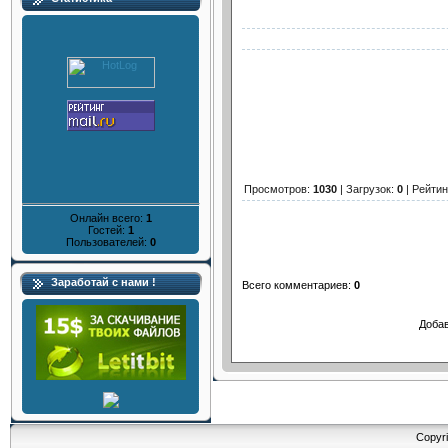
Просмотров
:
1030
|
Загрузок
:
0
|
Рейтин
Онлайн всего:
1
Гостей:
1
Пользователей:
0
Заработай с нами !
Всего комментариев
:
0
Добав
Copyri