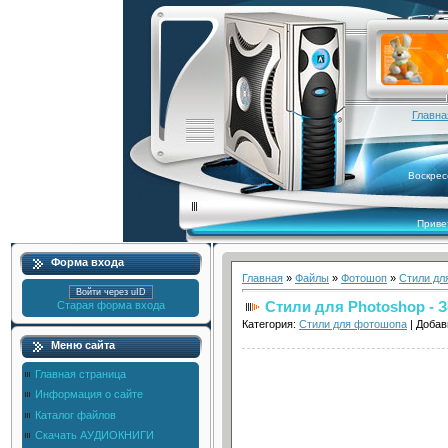
Главна
Воскрес
Приве
Форма входа
Главная
»
Файлы
»
Фотошоп
»
Стили дл
Войти через uID
Стили для Photoshop - 
Старая форма входа
Категория:
Стили для фотошопа
| Добав
Меню сайта
Главная страница
Информация о сайте
Каталог файлов
Скачать АУДИОКНИГИ