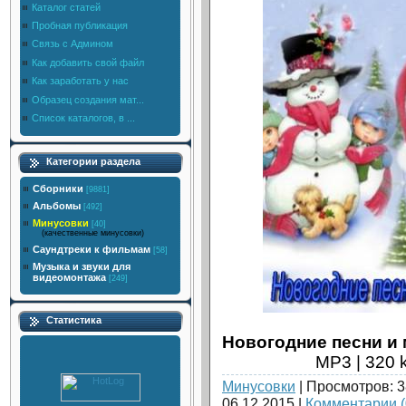
Каталог статей
Пробная публикация
Связь с Админом
Как добавить свой файл
Как заработать у нас
Образец создания мат...
Список каталогов, в ...
Категории раздела
Сборники
[9881]
Альбомы
[492]
Минусовки
[40]
(качественные минусовки)
Саундтреки к фильмам
[58]
Музыка и звуки для
видеомонтажа
[249]
Статистика
Новогодние песни и 
MP3 | 320 k
Минусовки
| Просмотров: 3
06.12.2015
|
Комментарии (