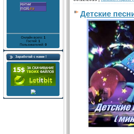
Детские песн
Онлайн всего:
1
Гостей:
1
Пользователей:
0
Заработай с нами !