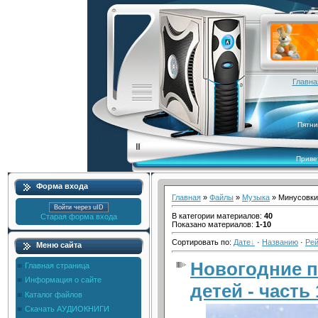
Главна
Пятни
Приве
Форма входа
Главная
»
Файлы
»
Музыка
» Минусовки
Войти через uID
В категории материалов
:
40
Старая форма входа
Показано материалов
:
1-10
Сортировать по
:
Дате
·
Названию
·
Рей
Меню сайта
Новогодние п
Главная страница
Информация о сайте
детей - часть 
Каталог файлов
Скачать АУДИОКНИГИ