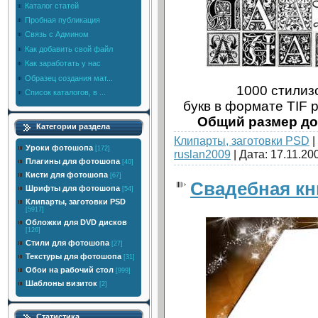
Каталог статей
Пробная публикация
Связь с Админом
Как добавить свой файл
Как заработать у нас
Образец создания мат...
1000 стили
Список каталогов, в ...
букв в формате TIF 
Общий размер до
Категории раздела
Клипарты, заготовки PSD
|
Уроки фотошопа
[172]
ruslan2009
| Дата:
17.11.20
Плагины для фотошопа
[40]
Кисти для фотошопа
[67]
Cвадебная кн
Шрифты для фотошопа
[54]
Клипарты, заготовки PSD
[5917]
Обложки для DVD дисков
[126]
Стили для фотошопа
[27]
Текстуры для фотошопа
[31]
Обои на рабочий стол
[999]
Шаблоны визиток
[2]
Статистика