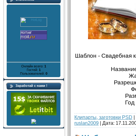
Шаблон - Cвадебная к
Онлайн всего:
1
Название
Гостей:
1
Пользователей:
0
Жа
Разреше
Заработай с нами !
Ф
Раз
Год
Клипарты, заготовки PSD
|
ruslan2009
| Дата:
17.11.20