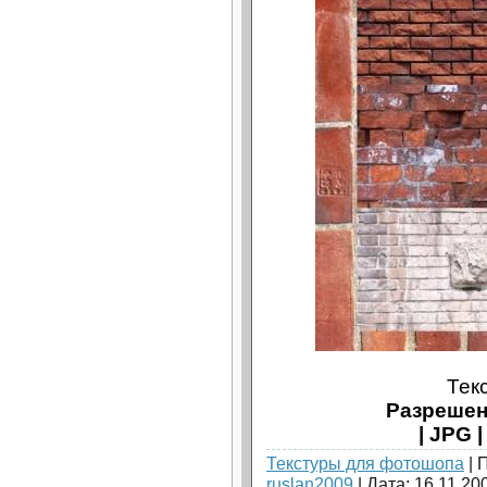
Тек
Разрешен
| JPG |
Текстуры для фотошопа
| 
ruslan2009
| Дата:
16.11.20