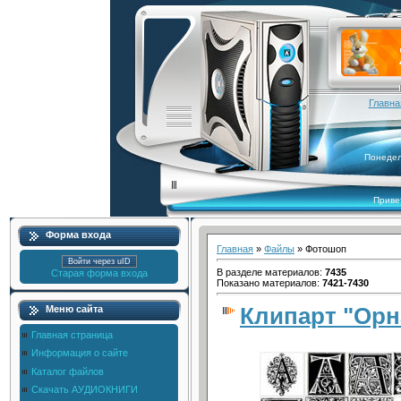
Главна
Понедел
Приве
Форма входа
Главная
»
Файлы
» Фотошоп
Войти через uID
В разделе материалов
:
7435
Старая форма входа
Показано материалов
:
7421-7430
Клипарт "Ор
Меню сайта
Главная страница
Информация о сайте
Каталог файлов
Скачать АУДИОКНИГИ