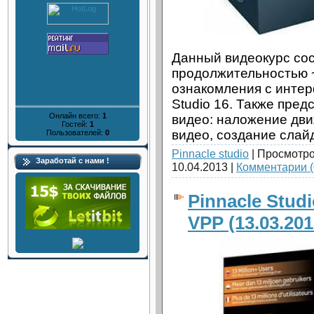
Данный видеокурс сос
продолжительностью ~
ознакомления с инте
Studio 16. Также пре
Онлайн всего:
1
видео: наложение дв
Гостей:
1
видео, создание слайд
Пользователей:
0
Pinnacle studio
| Просмотро
Заработай с нами !
10.04.2013
|
Комментарии (
Pinnacle Studi
VPP (13.03.20