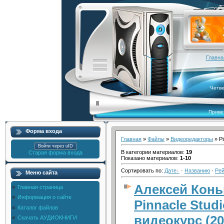
Главна
Четве
Приве
Форма входа
Главная
»
Файлы
»
Видеоредакторы
» Pi
Войти через uID
В категории материалов
:
19
Старая форма входа
Показано материалов
:
1-10
Сортировать по
:
Дате
·
Названию
·
Рей
Меню сайта
Алексей Конь
Главная страница
Информация о сайте
Pinnacle Stud
Каталог файлов
видеокурс (2
Скачать АУДИОКНИГИ