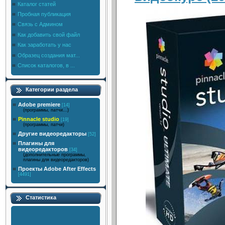
Каталог статей
Пробная публикация
Связь с Админом
Как добавить свой файл
Как заработать у нас
Образец создания мат...
Список каталогов, в ...
Категории раздела
Adobe premiere
[14]
(программы, патчи...)
Pinnacle studio
[19]
(программы, патчи)
Другие видеоредакторы
[52]
Плагины для
видеоредакторов
[34]
(дополнительные программы,
плагины для видеоредакторов)
Проекты Adobe After Effects
[4491]
Статистика